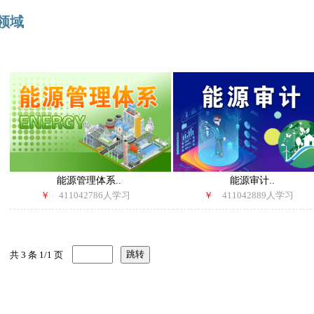
领域
能源管理体系..
能源审计..
￥
411042786人学习
￥
411042889人学习
共 3 条 1/1 页
跳转